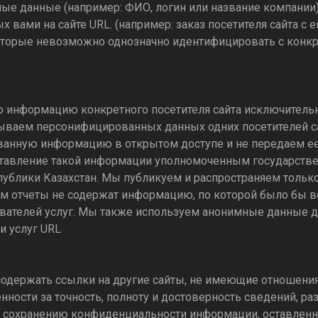
 данные (например: ФИО, логин или название компании) п
вами на сайте URL. (например: заказ посетителя сайта с е
орые невозможно однозначно идентифицировать с конкре
информацию конкретного посетителя сайта исключительно
крываем персонифицированных данных одних посетителей с
ванную информацию в открытом доступе и не передаем е
оставление такой информации уполномоченным государств
блики Казахстан. Мы публикуем и распространяем только
ом отчеты не содержат информацию, по которой было бы
ателей услуг. Мы также используем анонимные данные дл
и услуг URL
одержать ссылки на другие сайты, не имеющие отношени
ности за точность, полноту и достоверность сведений, раз
о сохранению конфиденциальности информации, оставленно